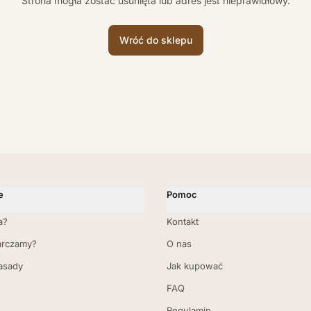
Strona mogła zostać usunięta lub adres jest nieprawidłowy.
Wróć do sklepu
e
Pomoc
a?
Kontakt
arczamy?
O nas
zasady
Jak kupować
FAQ
Regulamin