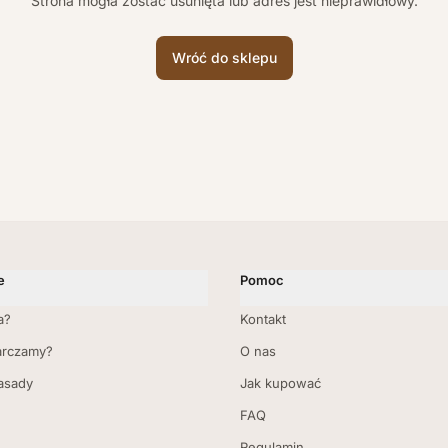
Strona mogła zostać usunięta lub adres jest nieprawidłowy.
Wróć do sklepu
e
Pomoc
a?
Kontakt
arczamy?
O nas
zasady
Jak kupować
FAQ
Regulamin