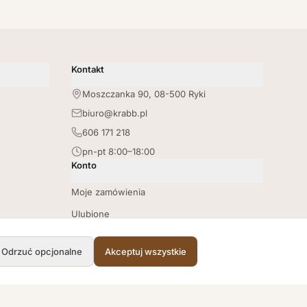
Kontakt
Moszczanka 90, 08-500 Ryki
biuro@krabb.pl
606 171 218
pn-pt 8:00–18:00
Konto
Moje zamówienia
Ulubione
Lista zakupów
Odrzuć opcjonalne
Akceptuj wszystkie
Punkty lojalnościowe