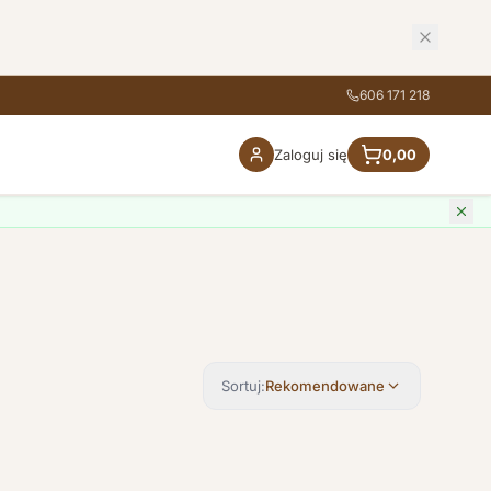
606 171 218
Zaloguj się
0,00
Sortuj:
Rekomendowane