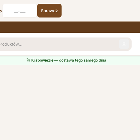
cy
Sprawdź
🚀
Krabbwiezie
— dostawa tego samego dnia