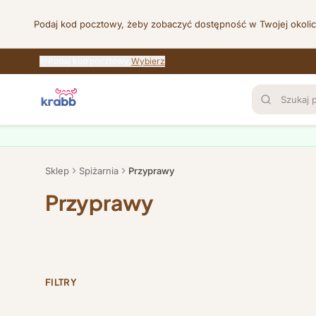
Podaj kod pocztowy, żeby zobaczyć dostępność w Twojej okoli
Przejdź do treści
Podaj kod pocztowy
Wybierz
Sklep
Spiżarnia
Przyprawy
Przyprawy
FILTRY