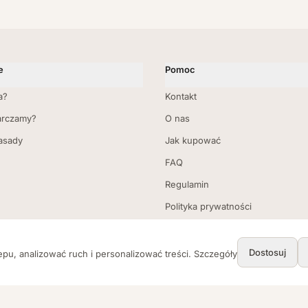
e
Pomoc
a?
Kontakt
arczamy?
O nas
zasady
Jak kupować
FAQ
Regulamin
Polityka prywatności
Zwroty i reklamacje
Dostawa i płatności
Dostosuj
pu, analizować ruch i personalizować treści. Szczegóły
Ustawienia cookies