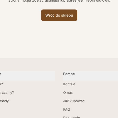
Strona mogła zostać usunięta lub adres jest nieprawidłowy.
Wróć do sklepu
e
Pomoc
a?
Kontakt
arczamy?
O nas
zasady
Jak kupować
FAQ
Regulamin