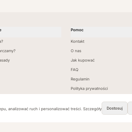
e
Pomoc
a?
Kontakt
arczamy?
O nas
zasady
Jak kupować
FAQ
Regulamin
Polityka prywatności
Zwroty i reklamacje
Dostawa i płatności
Dostosuj
pu, analizować ruch i personalizować treści. Szczegóły
Ustawienia cookies