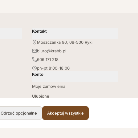
Kontakt
Moszczanka 90, 08-500 Ryki
biuro@krabb.pl
606 171 218
pn-pt 8:00–18:00
Konto
Moje zamówienia
Ulubione
Lista zakupów
Odrzuć opcjonalne
Akceptuj wszystkie
Punkty lojalnościowe