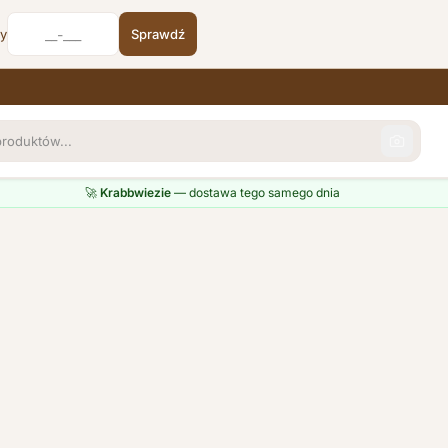
cy
Sprawdź
🚀
Krabbwiezie
— dostawa tego samego dnia