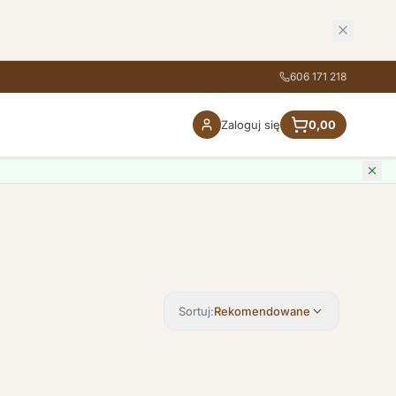
606 171 218
Zaloguj się
0,00
Sortuj:
Rekomendowane