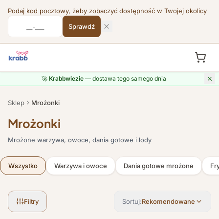
Podaj kod pocztowy, żeby zobaczyć dostępność w Twojej okolicy
Sprawdź
Przejdź do treści
🚀
Krabbwiezie
— dostawa tego samego dnia
Sklep
Mrożonki
Mrożonki
Mrożone warzywa, owoce, dania gotowe i lody
Wszystko
Warzywa i owoce
Dania gotowe mrożone
Fry
Filtry
Sortuj:
Rekomendowane