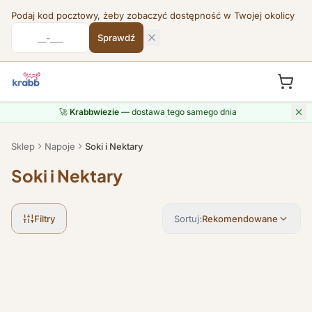
Podaj kod pocztowy, żeby zobaczyć dostępność w Twojej okolicy
Sprawdź
Przejdź do treści
🚀
Krabbwiezie
— dostawa tego samego dnia
Sklep
Napoje
Soki i Nektary
Soki i Nektary
Filtry
Sortuj:
Rekomendowane