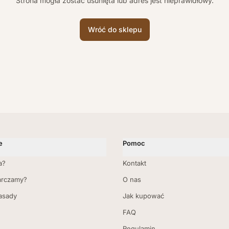
Strona mogła zostać usunięta lub adres jest nieprawidłowy.
Wróć do sklepu
e
Pomoc
a?
Kontakt
arczamy?
O nas
zasady
Jak kupować
FAQ
Regulamin