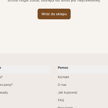
Strona mogła zostać usunięta lub adres jest nieprawidłowy.
Wróć do sklepu
e
Pomoc
a?
Kontakt
arczamy?
O nas
zasady
Jak kupować
FAQ
Regulamin