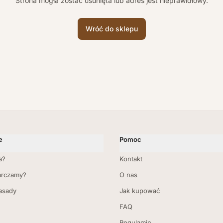
Strona mogła zostać usunięta lub adres jest nieprawidłowy.
Wróć do sklepu
e
Pomoc
a?
Kontakt
arczamy?
O nas
zasady
Jak kupować
FAQ
Regulamin