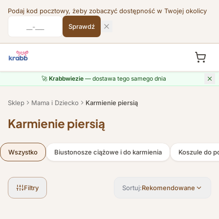
Podaj kod pocztowy, żeby zobaczyć dostępność w Twojej okolicy
Sprawdź
Przejdź do treści
🚀
Krabbwiezie
— dostawa tego samego dnia
Sklep
Mama i Dziecko
Karmienie piersią
Karmienie piersią
Wszystko
Biustonosze ciążowe i do karmienia
Koszule do po
Filtry
Sortuj:
Rekomendowane