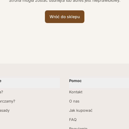
Strona mogła zostać usunięta lub adres jest nieprawidłowy.
Wróć do sklepu
e
Pomoc
a?
Kontakt
arczamy?
O nas
zasady
Jak kupować
FAQ
Regulamin