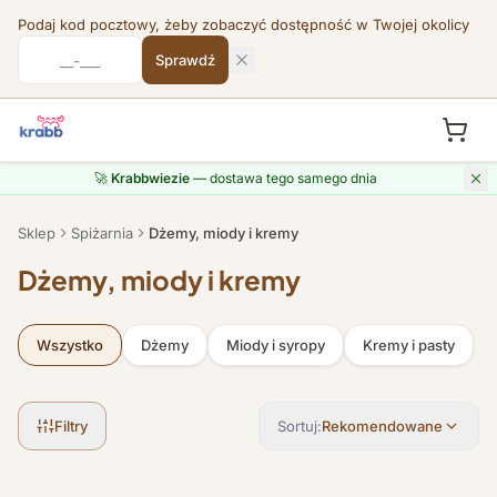
Podaj kod pocztowy, żeby zobaczyć dostępność w Twojej okolicy
Sprawdź
Przejdź do treści
🚀
Krabbwiezie
— dostawa tego samego dnia
Sklep
Spiżarnia
Dżemy, miody i kremy
Dżemy, miody i kremy
Wszystko
Dżemy
Miody i syropy
Kremy i pasty
Filtry
Sortuj:
Rekomendowane