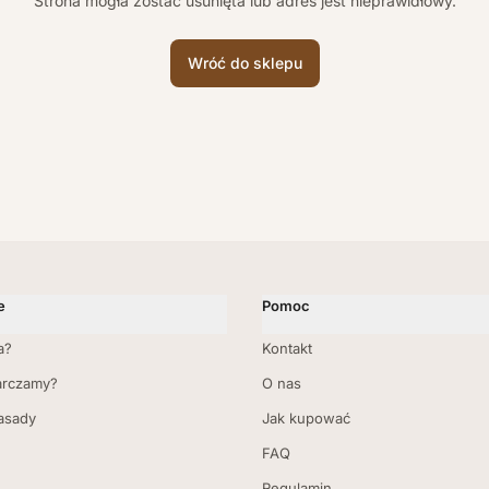
Strona mogła zostać usunięta lub adres jest nieprawidłowy.
Wróć do sklepu
e
Pomoc
a?
Kontakt
arczamy?
O nas
zasady
Jak kupować
FAQ
Regulamin