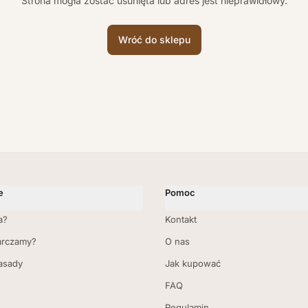
Strona mogła zostać usunięta lub adres jest nieprawidłowy.
Wróć do sklepu
e
Pomoc
a?
Kontakt
arczamy?
O nas
zasady
Jak kupować
FAQ
Regulamin